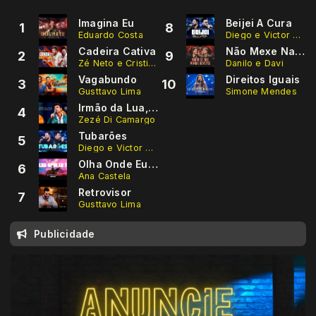
Imagina Eu
Beijei A Cura
1
8
Eduardo Costa
Diego e Victor Hugo
Cadeira Cativa
Não Mexe Nas Minhas Gavetas
2
9
Zé Neto e Cristiano
Danilo e Davi
Vagabundo
Direitos Iguais
3
10
Gusttavo Lima
Simone Mendes
Irmão da Lua, Amigo das Estrelas
4
Zezé Di Camargo
Tubarões
5
Diego e Victor Hugo
Olha Onde Eu Tô
6
Ana Castela
Retrovisor
7
Gusttavo Lima
Publicidade